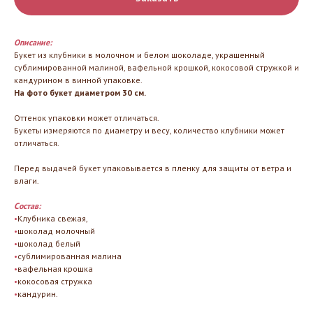
Описание:
Букет из клубники в молочном и белом шоколаде, украшенный
сублимированной малиной, вафельной крошкой, кокосовой стружкой и
кандурином в винной упаковке.
На фото букет диаметром 30 см.
Оттенок упаковки может отличаться.
Букеты измеряются по диаметру и весу, количество клубники может
отличаться.
Перед выдачей букет упаковывается в пленку для защиты от ветра и
влаги.
Состав:
•
Клубника свежая,
•
шоколад молочный
•
шоколад белый
•
сублимированная малина
•
вафельная крошка
•
кокосовая стружка
•
кандурин.