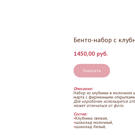
Бенто-набор с клуб
1450,00
руб.
Заказать
Описание:
Набор из клубники в молочном 
марта с фирменными открытками
Для коробочек используется отб
может отличаться от фото.
Состав:
•
Клубника свежая,
•
шоколад молочный,
•
шоколад белый,